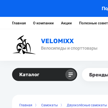
По
Главная
О компании
Акции
Полезные сове
VELOMIXX
Велосипеды и спорттовары
Каталог
Бренд
Главная
Самокаты
Двухколёсные самокаты