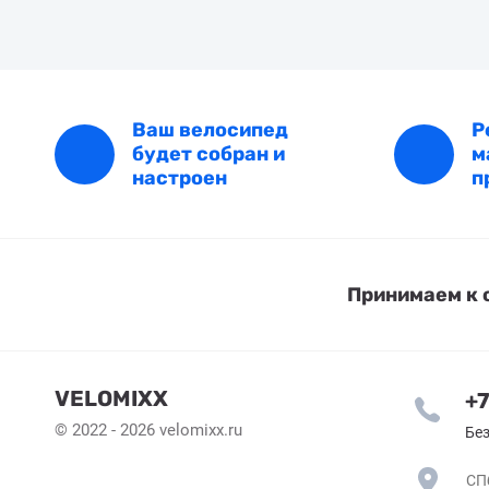
Ваш велосипед
Р
будет собран и
м
настроен
п
Принимаем к 
VELOMIXX
+7
© 2022 - 2026 velomixx.ru
Без
СПб