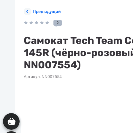
Предыдущий
0
Самокат Tech Team C
145R (чёрно-розовы
NN007554)
Артикул:
NN007554
Корзина пуста