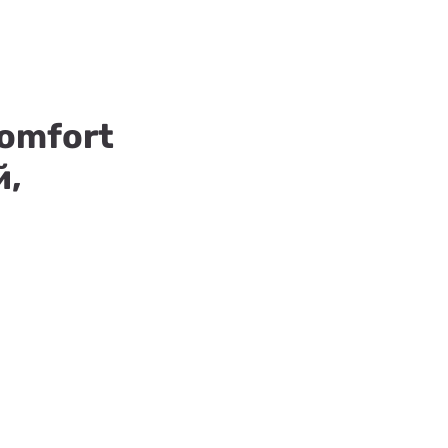
omfort
й,